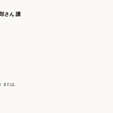
郎さん 講
WCA）または、