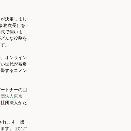
とが決定しまし
事務次長）を
形式で伺いま
がどんな役割を
ます。
や、オンライン
若い世代が被爆
に際するコメン
パートナーの団
財団法人東京
般社団法人かた
されます。授
います。ぜひご