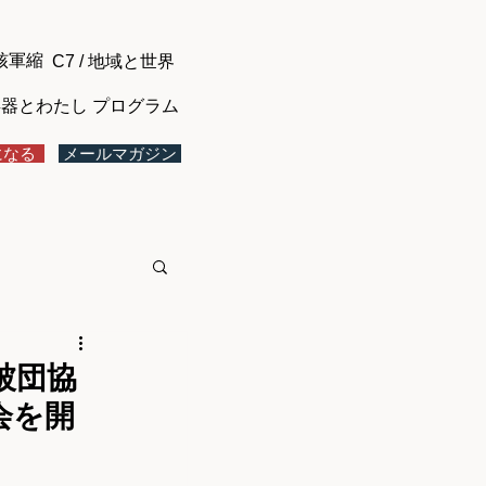
核軍縮
C7 / 地域と世界
器とわたし プログラム
になる
メールマガジン
被団協
会を開