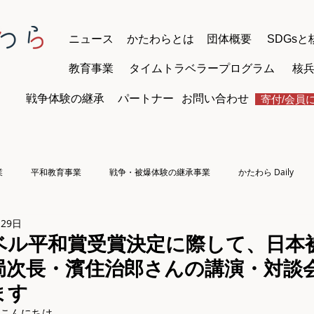
ニュース
かたわらとは
団体概要
SDGsと
教育事業
タイムトラベラープログラム
核兵
戦争体験の継承
パートナー
お問い合わせ
​寄付/会員
業
平和教育事業
戦争・被爆体験の継承事業
かたわら Daily
月29日
ベル平和賞受賞決定に際して、日本
局次長・濱住治郎さんの講演・対談
ます
こんにちは。