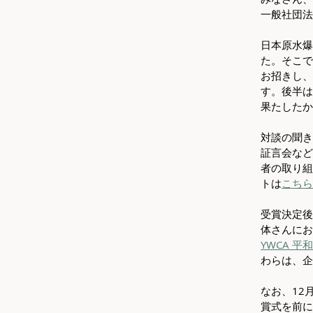
一般社団法
日本原水爆
た。そこで
お招きし、
す。後半は
果たしたか
対談の聞き
証言会など
者の取り組
トは
こちら
受賞決定後
体さんにお
YWCA 
わらは、企
なお、12
賞式を前に