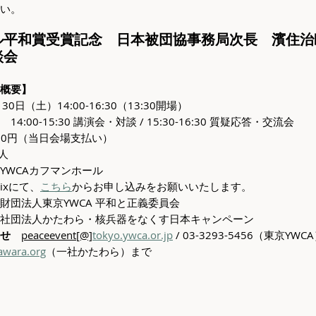
い。
ル平和賞受賞記念　日本被団協事務局次長　濱住治
談会
概要】
30日（土）14:00-16:30（13:30開場）
　14:00-15:30 講演会・対談 / 15:30-16:30 質疑応答・交流会
000円（当日会場支払い）
0人
YWCAカフマンホール
tixにて、
こちら
からお申し込みをお願いいたします。
財団法人東京YWCA 平和と正義委員会
社団法人かたわら・核兵器をなくす日本キャンペーン
せ
peaceevent[@]
tokyo.ywca.or.jp
 / 03-3293-5456（東京Y
awara.org
（一社かたわら）まで