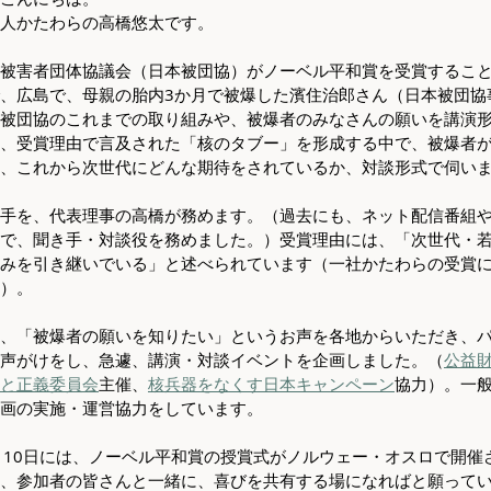
人かたわらの高橋悠太です。
被害者団体協議会（日本被団協）がノーベル平和賞を受賞するこ
、広島で、母親の胎内3か月で被爆した濱住治郎さん（日本被団協
被団協のこれまでの取り組みや、被爆者のみなさんの願いを講演
、受賞理由で言及された「核のタブー」を形成する中で、被爆者
、これから次世代にどんな期待をされているか、対談形式で伺い
手を、代表理事の高橋が務めます。（過去にも、ネット配信番組
で、聞き手・対談役を務めました。）受賞理由には、「次世代・
みを引き継いでいる」と述べられています（一社かたわらの受賞
）。
、「被爆者の願いを知りたい」というお声を各地からいただき、
声がけをし、急遽、講演・対談イベントを企画しました。（
公益
平和と正義委員会
主催、
核兵器をなくす日本キャンペーン
協力）。一
画の実施・運営協力をしています。
月10日には、ノーベル平和賞の授賞式がノルウェー・オスロで開催
、参加者の皆さんと一緒に、喜びを共有する場になればと願って