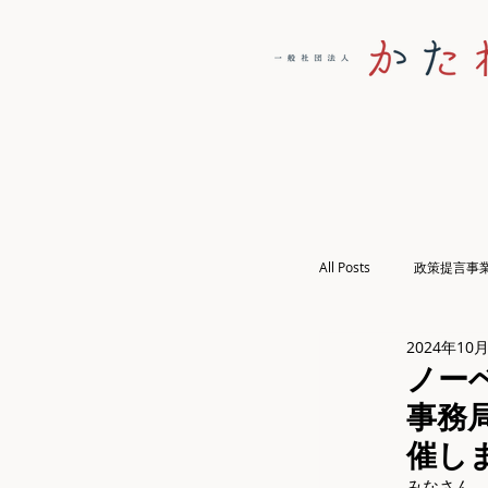
All Posts
政策提言事
2024年10
ノー
事務
催し
みなさん、