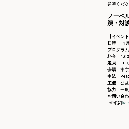
参加くださ
ノーベ
演・対
【イベント
日時
　11月
プログラム
料金
　1,
定員
　10
会場
　東京
申込
　Pea
主催
　公益
協力
　一般
お問い合わ
info[@]
kat