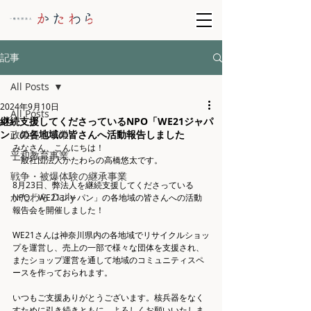
記事
All Posts
2024年9月10日
All Posts
継続支援してくださっているNPO「WE21ジャパ
ン」の各地域の皆さんへ活動報告しました
政策提言事業
みなさん、こんにちは！
平和教育事業
一般社団法人かたわらの高橋悠太です。
戦争・被爆体験の継承事業
8月23日、弊法人を継続支援してくださっている 
かたわら Daily
NPO「WE21ジャパン」の各地域の皆さんへの活動
報告会を開催しました！
WE21さんは神奈川県内の各地域でリサイクルショッ
プを運営し、売上の一部で様々な団体を支援され、
またショップ運営を通して地域のコミュニティスペ
ースを作っておられます。
いつもご支援ありがとうございます。核兵器をなく
すために引き続きともに、よろしくお願いいたしま