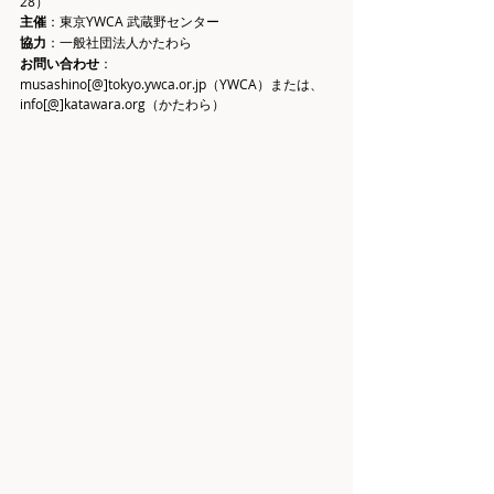
28）
主催
：東京YWCA 武蔵野センター
協力
：一般社団法人かたわら
お問い合わせ
： 
musashino[@]tokyo.ywca.or.jp（YWCA）または、
info[
@]
katawara.org（かたわら）