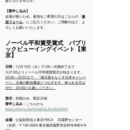
盛り上げませんか。
【要申し込み】
会場が狭いため、参加をご希望の方はこちらの「
参
加フォーム
」にご記入ください。ご理解のほど、よ
ろしくお願いいたします。
ノーベル平和賞受賞式　パブリ
ックビューイングイベント【東
京】
日時
：12月10日（火）21:00～式典終了まで
※21:00よりノーベル平和賞授賞式が始まります。
20:30～20:55まで、「核兵器をなくす日本キャンペ
ーン」主催の配信番組とつなぎます。来られる方は
ぜひ、20:30にお越しください。
形式
：対面のみ、限定20名　
要申し込み
：こちらから　
https://forms.gle/J5Ab8TgL8mZEHNFK7
会場
：公益財団法人東京YWCA 　武蔵野センター
（住所：〒180-0004 東京都武蔵野市吉祥寺本町4-9-