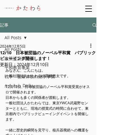
記事
All Posts
2024年12月5日
All Posts
12/10 日本被団協のノーベル平和賞 パブリック
ビューイング開催します！
政策提言事業
更新日：
2024年12月10日
平和教育事業
みなさん、こんにちは。
一般社団法人かたわらの高橋悠太です。
戦争・被爆体験の継承事業
かたわら Daily
12月10日、日本被団協のノーベル平和賞受賞がオス
ロで開催されます。
日本からも多くの関係者が渡航します。
一般社団法人かたわらでは、東京YWCA武蔵野セン
ターとともに、現地の授賞式の時間に合わせて、東
京都内でパブリックビューイングイベントを開催し
ます。
一緒に歴史的瞬間を見守り、核兵器廃絶への機運を