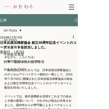
記事
All Posts
2024年12月14日
All Posts
日本反核法律家協会 創立30周年記念イベントのコ
ーディネートを担当しました。
政策提言事業
更新日：
1月3日
平和教育事業
みなさん、こんにちは。
一般社団法人かたわらです。
戦争・被爆体験の継承事業
かたわら Daily
一般社団法人かたわらでは、日本反核法律家協会と
のデジタルアドバイザリー契約の一環として、2024
年11月16日に開催された日本反核法律家協会の総会
および創立30周年記念イベントのコーディネートと
配信を担当いたしました。
イベントでは、核兵器廃絶を目指すこれまでの歩み
と今後の展望について、それぞれの視点が共有され
ました。国内外からの専門家によるトークセッショ