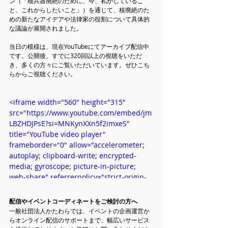
ン（「核兵器廃絶のために、今、私がしているこ
と、これからしたいこと」）を通じて、核廃絶のた
めの新たなアイデアや法律家の役割について具体的
な議論が展開されました。
当日の模様は、現在YouTubeにてアーカイブ配信中
です。公開後、すでに320回以上の視聴をいただ
き、多くの方々にご覧いただいています。ぜひこち
らからご視聴ください。
<iframe width="560" height="315" 
src="https://www.youtube.com/embed/jm
LBZHDJPsE?si=MNKynXXn5f2imxeS" 
title="YouTube video player" 
frameborder="0" allow="accelerometer; 
autoplay; clipboard-write; encrypted-
media; gyroscope; picture-in-picture; 
web-share" referrerpolicy="strict-origin-
when-cross-origin" allowfullscreen>
</iframe>
配信やイベントコーディネートをご検討の方へ
一般社団法人かたわらでは、イベントの企画運営か
らオンライン配信のサポートまで、幅広いサービス