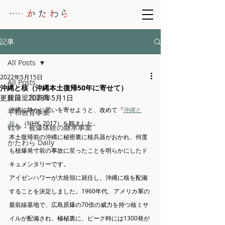
記事
All Posts
2022年5月15日
All Posts
沖縄と核（沖縄本土復帰50年に寄せて）
政策提言事業
更新日：
2023年5月1日
沖縄に静かに思いを寄せようと、改めて『
沖縄と
平和教育事業
核
』（NHK, 2017）を観ました。
戦争・被爆体験の継承事業
本土復帰前の沖縄に秘密裏に核兵器がおかれ、何度
かたわら Daily
も核爆発寸前の事故に至ったことを明らかにしたド
キュメンタリーです。
アイゼンハワーが大統領に就任し、沖縄に核を配備
することを決定しました。1960年代、アメリカ軍の
最前線基地で、広島原爆の70倍の威力を持つ核ミサ
イルが配備され、極秘裏に、ピーク時には1300発が