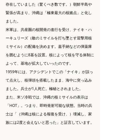
存在していました（驚くべき数です。）朝鮮半島や
緊張が高まり、沖縄は「極東最大の核拠点」と化し
ました。
米軍は、共産圏の核開発の進行を受け、ナイキ・ハ
ーキュリーズ（敵のミサイルを打ち墜とす迎撃用核
ミサイル）の配備を決めます。嘉手納などの弾薬庫
を囲むように8基を設置。核によって核を守る体制に
よって、基地が拡大していったのです。
1959年には、アクシデントでこの「ナイキ」が誤っ
て点火し、核弾頭を搭載したまま、海中に突っ込み
ました。兵士が1人死亡。極秘とされました。
また、米ソ冷戦では、沖縄の核ミサイルの表示は
「HOT」。つまり、即時発射可能な状態。当時の兵
士は「（沖縄は核による報復を受け、）壊滅し、家
族には2度と会えないと思った」と証言しています。